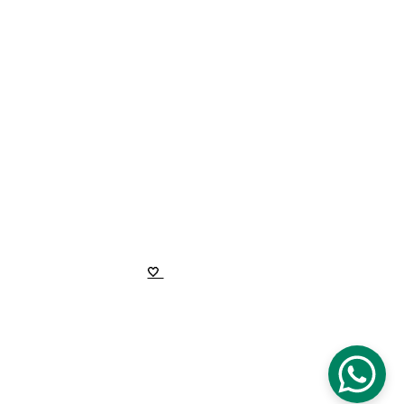
Personalizados
Quiénes somos
Inspiración para tu ramo de novia
Momentos reales de las novias
CONTACTO
hola@gabrielacastelo.com
Términos, Cambios y 
Privacidad
🤍 
Pagos seguros
gabrielacastelo.com ©2026